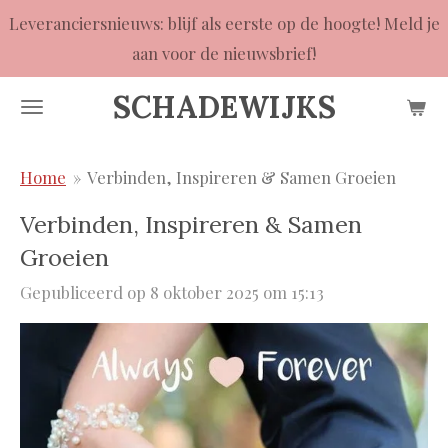
Leveranciersnieuws: blijf als eerste op de hoogte! Meld je
Ga
aan voor de nieuwsbrief!
direct
naar
SCHADEWIJKS
de
hoofdinhoud
Home
»
Verbinden, Inspireren & Samen Groeien
Verbinden, Inspireren & Samen
Groeien
Gepubliceerd op 8 oktober 2025 om 15:13