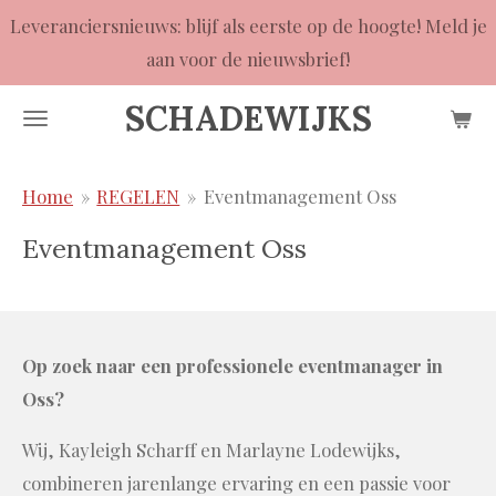
Leveranciersnieuws: blijf als eerste op de hoogte! Meld je
Ga
aan voor de nieuwsbrief!
direct
naar
SCHADEWIJKS
de
hoofdinhoud
Home
»
REGELEN
»
Eventmanagement Oss
Eventmanagement Oss
Op zoek naar een professionele eventmanager in
Oss?
Wij, Kayleigh Scharff en Marlayne Lodewijks,
combineren jarenlange ervaring en een passie voor